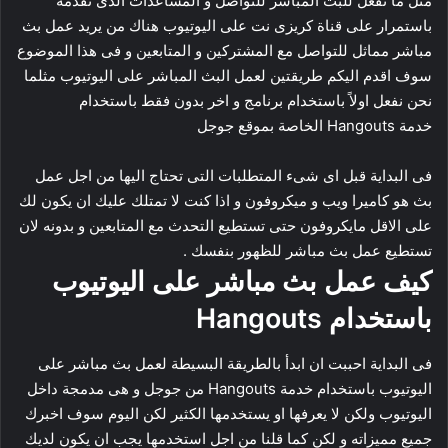
مثل ما نفعل للبث المباشر للتواصل و المساعدات الذى نقدمه
باستمرار على قناة كريزى نت على اليوتيوب هناك من يريد عمل بث
مباشر مماثل للتواصل مع المشتركين و المتابعين و فى هذا الموضوع
سوف اقدم اليكم طريقتين لعمل البث المباشر على اليوتيوب مثلما
نحن نفعل اولاً باستخدام برنامج و اخر بدون فقط باستخدام
خدمة Hangouts الخاصة بموقع جوجل
فى البداية قبل اى شىء المتطلبات التى تحتاج اليها من اجل عمل
بث هو كاميرا ويب و ميكروفون و اذا كنت لا تمتلك عليك ان يكون لك
على الاقل مايكروفون حتى تستطيع التحدث مع المتابعين و بدونه لان
تستطيع عمل بث مباشر للظهور بنفسك .
كيف عمل بث مباشر على اليوتيوب
باستخدام Hangouts
فى البداية احببت ان ابدأ بالطريقة البسيطة لعمل بث مباشر على
اليوتيوب باستخدام خدمة Hangouts من جوجل و هى مدمجة داخل
اليوتيوب ولكن لا يعرفها او يستخدمها الكثير لكن اليوم سوف اخبرك
جميع مميزاته و لكن كما قلنا من اجل استخدمها يجب ان يكون لديك