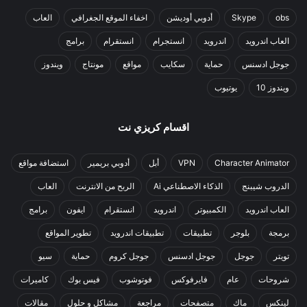
obs
Skype
أدوبي أوديشن
اخفاء الموقع الجغرافي
العاب
العاب اندرويد
اندرويد
انستجرام
انستقرام
برامج
جوجل ادسنس
حماية
سكايب
مواقع
مونتاج
ويندوز
ويندوز 10
يوتيوب
اقسام كريزي نت
Character Animator
VPN
أبل
أدوبي بريمير
استضافة مواقع
الدروب شيبنج
الذكاء الاصطناعي Ai
الربح من الانترنت
العاب
العاب اندرويد
الكمبيوتر
اندرويد
انستقرام
ايفون
برامج
برمجة
بلوجر
تطبيقات
تطبيقات اندرويد
تطوير المواقع
تويتر
جوجل
جوجل ادسنس
جوجل كروم
حماية
سيو
شروحات
عام
فايرفوكس
فوتوشوب
فيس بوك
كاميرات
لينكس
ماك
متصفحات
مراجعة
مشاكل و حلول
مقالات