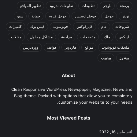
برمجة
بلوجر
تطبيقات
تطبيقات اندرويد
تطوير المواقع
تويتر
جوجل
جوجل ادسنس
جوجل كروم
حماية
سيو
شروحات
عام
فايرفوكس
فوتوشوب
فيس بوك
كاميرات
لينكس
ماك
متصفحات
مراجعة
مشاكل و حلول
مقالات
ملحقات فوتوشوب
مواقع
هاردوير
هواتف
ووردبريس
ويندوز
يوتيوب
About
Clean Responsive WordPress Newspaper, Magazine, News and
Blog theme. Packed with options that allow you to completely
customize your website to your needs.
Most Viewed Posts
أغسطس 16, 2022