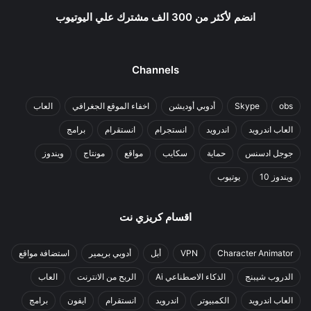
انضم لأكثر من 300 الف مشترك علي اليوتيوب
Channels
obs
Skype
أدوبي أوديشن
اخفاء الموقع الجغرافي
العاب
العاب اندرويد
اندرويد
انستجرام
انستقرام
برامج
جوجل ادسنس
حماية
سكايب
مواقع
مونتاج
ويندوز
ويندوز 10
يوتيوب
اقسام كريزي نت
Character Animator
VPN
أبل
أدوبي بريمير
استضافة مواقع
الدروب شيبنج
الذكاء الاصطناعي Ai
الربح من الانترنت
العاب
العاب اندرويد
الكمبيوتر
اندرويد
انستقرام
ايفون
برامج