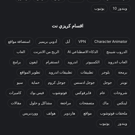
ويندوز 10
يوتيوب
اقسام كريزي نت
Character Animator
VPN
أبل
أدوبي بريمير
استضافة مواقع
الدروب شيبنج
الذكاء الاصطناعي Ai
الربح من الانترنت
العاب
العاب اندرويد
الكمبيوتر
اندرويد
انستقرام
ايفون
برامج
برمجة
بلوجر
تطبيقات
تطبيقات اندرويد
تطوير المواقع
تويتر
جوجل
جوجل ادسنس
جوجل كروم
حماية
سيو
شروحات
عام
فايرفوكس
فوتوشوب
فيس بوك
كاميرات
لينكس
ماك
متصفحات
مراجعة
مشاكل و حلول
مقالات
ملحقات فوتوشوب
مواقع
هاردوير
هواتف
ووردبريس
ويندوز
يوتيوب