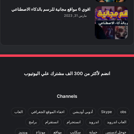
اقوي 6 مواقع مجانية للرسم بالذكاء الاصطناعي
مارس 31, 2023
انضم لأكثر من 300 الف مشترك علي اليوتيوب
Channels
obs
Skype
أدوبي أوديشن
اخفاء الموقع الجغرافي
العاب
العاب اندرويد
اندرويد
انستجرام
انستقرام
برامج
جوجل ادسنس
حماية
سكايب
مواقع
مونتاج
ويندوز