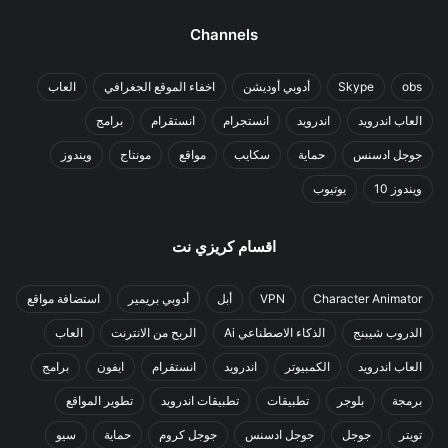
Channels
obs
Skype
أدوبي أوديشن
اخفاء الموقع الجغرافي
العاب
العاب اندرويد
اندرويد
انستجرام
انستقرام
برامج
جوجل ادسنس
حماية
سكايب
مواقع
مونتاج
ويندوز
ويندوز 10
يوتيوب
اقسام كريزي نت
Character Animator
VPN
أبل
أدوبي بريمير
استضافة مواقع
الدروب شيبنج
الذكاء الاصطناعي Ai
الربح من الانترنت
العاب
العاب اندرويد
الكمبيوتر
اندرويد
انستقرام
ايفون
برامج
برمجة
بلوجر
تطبيقات
تطبيقات اندرويد
تطوير المواقع
تويتر
جوجل
جوجل ادسنس
جوجل كروم
حماية
سيو