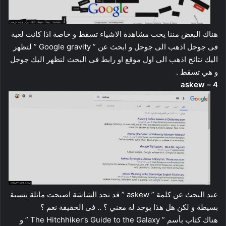
هناك البعض مننا يحب مشاهدة الاشياء تسقط و خاصة اذا كانت لعبة
فى جوجل اذهب الى جوجل و ابحث عن ” Google gravity ” لتظهر
اليك نتائج اذهب الى اول موقع او رابط فى البحث لتظهر اليك جوجل
و هي تسقط .
4 – askew
عند البحث عن كلمة ” askew ” قد تجد الشاشة اصبحت مائلة بنسبة
بسيطة و لكن هل هذا يوجد له معني ؟ .. فى الحقيقة نعم ؟
هناك كتاب بأسم ” The Hitchhiker’s Guide to the Galaxy ” و