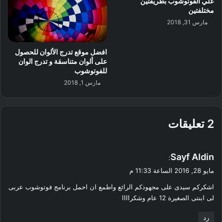
علي الفوتوشوب بطريقتين
مختلفتين
مارس 31, 2018
افضل موقع تدرج الألوان للحصول
على ألوان متناسقة و تدرج الوان
للفوتوشوب
مارس 1, 2018
‫2 تعليقات
ي
Sayf Aldin
:
ق
مايو 28, 2016 الساعة 11:33 م
و
اشكركم سيدى على مجهودكم الرائع واطمع ان احمل برنامج فوتوشوب عربى
ل
لى ابنتى الصغيرة 12 عام وشكراااا
رد