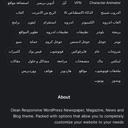
Character Animator
VPN
أبل
أدوبي بريمير
استضافة مواقع
الدروب شيبنج
الذكاء الاصطناعي Ai
الربح من الانترنت
العاب
العاب اندرويد
الكمبيوتر
اندرويد
انستقرام
ايفون
برامج
برمجة
بلوجر
تطبيقات
تطبيقات اندرويد
تطوير المواقع
تويتر
جوجل
جوجل ادسنس
جوجل كروم
حماية
سيو
شروحات
عام
فايرفوكس
فوتوشوب
فيس بوك
كاميرات
لينكس
ماك
متصفحات
مراجعة
مشاكل و حلول
مقالات
ملحقات فوتوشوب
مواقع
هاردوير
هواتف
ووردبريس
ويندوز
يوتيوب
About
Clean Responsive WordPress Newspaper, Magazine, News and
Blog theme. Packed with options that allow you to completely
customize your website to your needs.