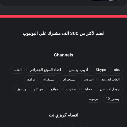
انضم لأكثر من 300 الف مشترك علي اليوتيوب
Channels
obs
Skype
أدوبي أوديشن
اخفاء الموقع الجغرافي
العاب
العاب اندرويد
اندرويد
انستجرام
انستقرام
برامج
جوجل ادسنس
حماية
سكايب
مواقع
مونتاج
ويندوز
ويندوز 10
يوتيوب
اقسام كريزي نت