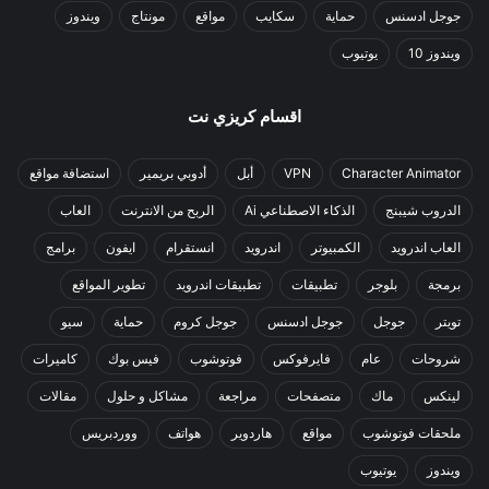
جوجل ادسنس
حماية
سكايب
مواقع
مونتاج
ويندوز
ويندوز 10
يوتيوب
اقسام كريزي نت
Character Animator
VPN
أبل
أدوبي بريمير
استضافة مواقع
الدروب شيبنج
الذكاء الاصطناعي Ai
الربح من الانترنت
العاب
العاب اندرويد
الكمبيوتر
اندرويد
انستقرام
ايفون
برامج
برمجة
بلوجر
تطبيقات
تطبيقات اندرويد
تطوير المواقع
تويتر
جوجل
جوجل ادسنس
جوجل كروم
حماية
سيو
شروحات
عام
فايرفوكس
فوتوشوب
فيس بوك
كاميرات
لينكس
ماك
متصفحات
مراجعة
مشاكل و حلول
مقالات
ملحقات فوتوشوب
مواقع
هاردوير
هواتف
ووردبريس
ويندوز
يوتيوب