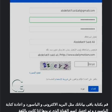
قم بكتابة باقى بياناتك مثل البريد الاكترونى و الباسورد و اعادة كتابة
الباسورد و ثم اختيار اسم القناة الذى تريدها اذا كانت باللغة