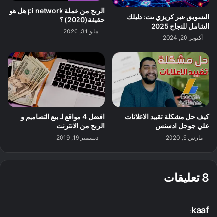
الربح من عملة pi network هل هو
التسويق عبر كريزي نت: دليلك
حقيقة(2020) ؟
الشامل للنجاح 2025
مايو 31, 2020
أكتوبر 20, 2024
كيف حل مشكلة تقييد الاعلانات
افضل 4 مواقع لـ بيع التصاميم و
علي جوجل ادسنس
الربح من الانترنت
مارس 9, 2020
ديسمبر 19, 2019
‫8 تعليقات
ي
kaaf
: