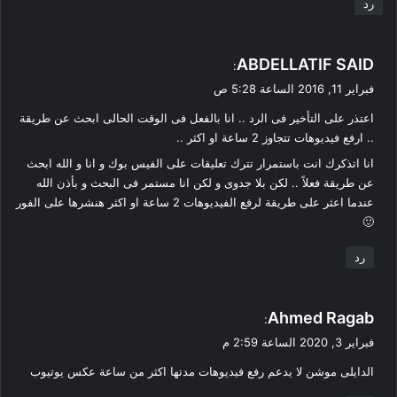
رد
ي
ABDELLATIF SAID
:
ق
فبراير 11, 2016 الساعة 5:28 ص
و
اعتذر على التأخير فى الرد .. انا بالفعل فى الوقت الحالى ابحث عن طريقة
ل
.. ارفع فيديوهات تتجاوز 2 ساعة او اكثر ..
انا اتذكرك انت باستمرار تترك تعليقات على الفيس بوك و انا و الله ابحث
عن طريقة فعلاً .. لكن بلا جدوى و لكن انا مستمر فى البحث و بأذن الله
عندما اعثر على طريقة لرفع الفيديوهات 2 ساعة او اكثر هنشرها على الفور
🙂
رد
ي
Ahmed Ragab
:
ق
فبراير 3, 2020 الساعة 2:59 م
و
الدايلى موشن لا يدعم رفع فيديوهات مدتها اكثر من ساعة عكس يوتيوب
ل