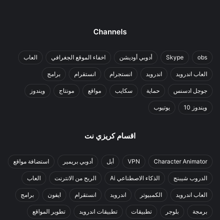
Channels
obs
Skype
أدوبي أوديشن
اخفاء الموقع الجغرافي
العاب
العاب اندرويد
اندرويد
انستجرام
انستقرام
برامج
جوجل ادسنس
حماية
سكايب
مواقع
مونتاج
ويندوز
ويندوز 10
يوتيوب
اقسام كريزي نت
Character Animator
VPN
أبل
أدوبي بريمير
استضافة مواقع
الدروب شيبنج
الذكاء الاصطناعي Ai
الربح من الانترنت
العاب
العاب اندرويد
الكمبيوتر
اندرويد
انستقرام
ايفون
برامج
برمجة
بلوجر
تطبيقات
تطبيقات اندرويد
تطوير المواقع