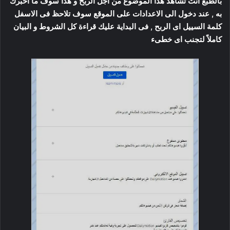
بالطبع انت تشاهد هذا الموضوع من اجل الربح و هذا سوف ما اخبرك
به , عند دخول الى الاعدادات على الموقع سوف تلاحظ فى الاسفل
كلمة السييل اى الربح , فى البداية عليك قراءة كل الشروط و البيان
كاملاً لتجنب اى خطىء