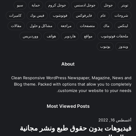
تويتر
جوجل
جوجل ادسنس
جوجل كروم
حماية
سيو
شروحات
عام
فايرفوكس
فوتوشوب
فيس بوك
كاميرات
لينكس
ماك
متصفحات
مراجعة
مشاكل و حلول
مقالات
ملحقات فوتوشوب
مواقع
هاردوير
هواتف
ووردبريس
ويندوز
يوتيوب
About
Clean Responsive WordPress Newspaper, Magazine, News and
Blog theme. Packed with options that allow you to completely
customize your website to your needs.
Most Viewed Posts
أغسطس 16, 2022
فيديوهات بدون حقوق طبع ونشر مجانية