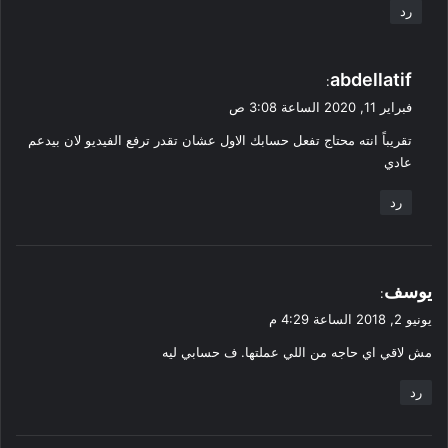
رد
ي
abdellatif
:
ق
فبراير 11, 2020 الساعة 3:08 ص
و
تقريباً انته محتاج تفعل حسابك الاول عشان تقدر ترفع الفيديو لان بيدعم
ل
عادي
رد
ي
يوسف
:
ق
يونيو 2, 2018 الساعة 4:29 م
و
مش لاقي اي حاجه من اللي عملتها. ف حسابي ليه
ل
رد