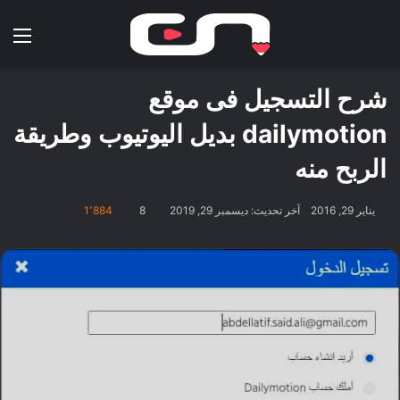
بحث عن
الق
شرح التسجيل فى موقع
dailymotion بديل اليوتيوب وطريقة
الربح منه
يناير 29, 2016
آخر تحديث: ديسمبر 29, 2019
8
1٬884