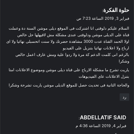
ي
حلوة الفكرة
:
ق
فبراير 3, 2019 الساعة 7:23 ص
و
السلام عليكم دلوقتى انا اشتركت فى الموقع ديلى موشن السنة دة وعملت
ل
قناة على الديلى موشن ودلوقتى عندى مشكلة مش لاقيهلها حل خالص
اولا الحمد القناة عدت 3000 مشاهدة حضرتك ولا سنت اتحسبلى نهائيا ولا اى
ارباح ولا اعلانات نهائيا بتنزيل على الفيديو
بالرغم انى كلمت الدعم كة مرة ولا ردوا علية ومش عارف اعمل خالص
وشكرا
ياريت تشرح ما مشكلة الارباح على قناة ديلى موشن وموضوع الاعلانات امتا
بتنزل الاعلانات عاى الفيديوهات
والحاجة الثانية فى تحديث حصل للموقع الديلى موشن ياريت تشرحة وشكرا
رد
ي
ABDELLATIF SAID
:
ق
فبراير 4, 2019 الساعة 4:36 م
و