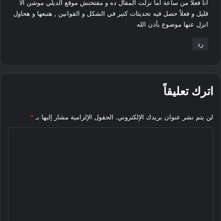
انا فعلاً من ساعة اما نزلت المقال ده و مفتحتش موقع الديلي موشن الا
ل
قليل و فعلاً حصل فيه تحديثات كتير في الشكل و القوانين , هتبعها و هحاول
انزل عنها موضوع بأذن الله
رد
اترك تعليقاً
لن يتم نشر عنوان بريدك الإلكتروني.
الحقول الإلزامية مشار إليها بـ
*
ا
ل
ت
ع
ل
ي