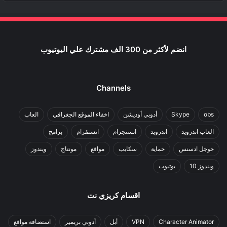
انضم لأكثر من 300 الف مشترك علي اليوتيوب
Channels
obs
Skype
أدوبي أوديشن
اخفاء الموقع الجغرافي
العاب
العاب اندرويد
اندرويد
انستجرام
انستقرام
برامج
جوجل ادسنس
حماية
سكايب
مواقع
مونتاج
ويندوز
ويندوز 10
يوتيوب
اقسام كريزي نت
Character Animator
VPN
أبل
أدوبي بريمير
استضافة مواقع