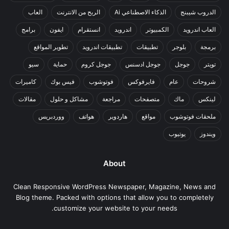
الدروب شيبنج
الذكاء الاصطناعي Ai
الربح من الانترنت
العاب
العاب اندرويد
الكمبيوتر
اندرويد
انستقرام
ايفون
برامج
برمجة
بلوجر
تطبيقات
تطبيقات اندرويد
تطوير المواقع
تويتر
جوجل
جوجل ادسنس
جوجل كروم
حماية
سيو
شروحات
عام
فايرفوكس
فوتوشوب
فيس بوك
كاميرات
لينكس
ماك
متصفحات
مراجعة
مشاكل و حلول
مقالات
ملحقات فوتوشوب
مواقع
هاردوير
هواتف
ووردبريس
ويندوز
يوتيوب
About
Clean Responsive WordPress Newspaper, Magazine, News and
Blog theme. Packed with options that allow you to completely
customize your website to your needs.