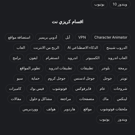
ويندوز 10
يوتيوب
اقسام كريزي نت
Character Animator
VPN
أبل
أدوبي بريمير
استضافة مواقع
الدروب شيبنج
الذكاء الاصطناعي Ai
الربح من الانترنت
العاب
العاب اندرويد
الكمبيوتر
اندرويد
انستقرام
ايفون
برامج
برمجة
بلوجر
تطبيقات
تطبيقات اندرويد
تطوير المواقع
تويتر
جوجل
جوجل ادسنس
جوجل كروم
حماية
سيو
شروحات
عام
فايرفوكس
فوتوشوب
فيس بوك
كاميرات
لينكس
ماك
متصفحات
مراجعة
مشاكل و حلول
مقالات
ملحقات فوتوشوب
مواقع
هاردوير
هواتف
ووردبريس
ويندوز
يوتيوب