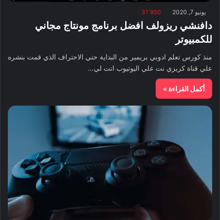
يونيو 7, 2020
31٬850
دافنشي ريزولف افضل برنامج مونتاج مجاني
للكمبيوتر
منذ كورس تعلم ادوبي بريمير من البداية حتي الاحتراف الذي قمت بنشره
علي قناة كريزي نت علي اليوتيوب اتت لي…
أكمل القراءة »