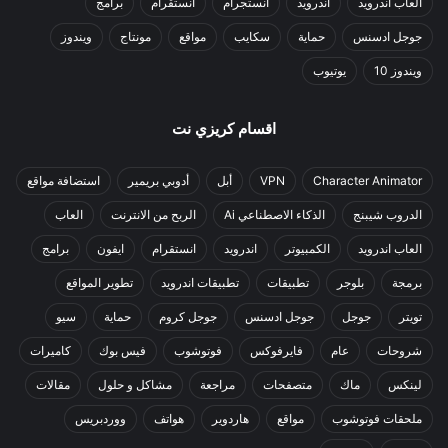
العاب اندرويد
اندرويد
انستجرام
انستقرام
برامج
جوجل ادسنس
حماية
سكايب
مواقع
مونتاج
ويندوز
ويندوز 10
يوتيوب
اقسام كريزي نت
Character Animator
VPN
أبل
أدوبي بريمير
استضافة مواقع
الدروب شيبنج
الذكاء الاصطناعي Ai
الربح من الانترنت
العاب
العاب اندرويد
الكمبيوتر
اندرويد
انستقرام
ايفون
برامج
برمجة
بلوجر
تطبيقات
تطبيقات اندرويد
تطوير المواقع
تويتر
جوجل
جوجل ادسنس
جوجل كروم
حماية
سيو
شروحات
عام
فايرفوكس
فوتوشوب
فيس بوك
كاميرات
لينكس
ماك
متصفحات
مراجعة
مشاكل و حلول
مقالات
ملحقات فوتوشوب
مواقع
هاردوير
هواتف
ووردبريس