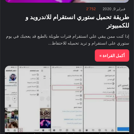
فبراير 9, 2020
2٬752
طريقة تحميل ستوري انستقرام للاندرويد و
للكمبيوتر
إذا كنت ممن يبقي علي انستقرام فترات طويلة بالطبع قد يعجبك في يوم
ستوري على انستقرام و تريد تحميله للاحتفاظ…
أكمل القراءة »