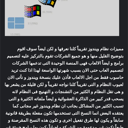
مميزات نظام ويندوز تقريباً كلنا نعرفها و لكن ايضاً سوف اقوم
بتوضيح القليل منها و هو جميع الشركات تقوم بالتركيز عليه لتصميم
برامج و ايضاً الالعاب فهى المنصة الوحيدة التى تدعمها الشركات
لتصميم العاب حتى الان بسبب شهرتها الواسعة لهذا اذا كنت تريد
حاسوب فقط من اجل الالعاب فأذن عليك بنسخة ويندوز و نأتى الان
لعيوب النظام و التى تقريباً كلنا نواجه تقريباً و لكن قليلة من يشعر بها
و هى تقل النظام و الكثير من التشنجات و التهنيج فى النظام لانه
يسحب قدر كبير من الذاكرة العشوائية و ايضاً ملفاته الكثيرة و التى
تسبب الكثير من المشاكل بجانب ان نظام ويندوز غير مجانى كما
يعتقده البعض انما النسخ التى تستخدمها تكون مفعلة بطريقة قانونية
سابقاً و يكون لها طرق تفعيل اخرى و تكون هذه النسخ المقرصنة و
طبعاً تكون غير مدعومة من الشركة و احياناً يكون بها برامج خبيثة غير