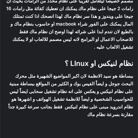
مصمم خصيصاً ليتعامل تقريباً على نظام محدد من الرامات بحيث ان
رامات 2 جيجا على نظام ماك يمكنك ان تعطيك كفائة مثل رامات 16
جيجا على ويندوز و هذا سر نظام ماك لهذا انصحك اذا كنت تمتلك
المال يمكنك على الفور شراء macbook او حاسوب بنظام ماك و
بالطبع لان تندم ابدا على شرائه لهذا اوضح ان نظام ماك فقط
للاصحاب الاعمال او البرامج لانه ليس مصمم للالعاب او لا يمكنك
تشغيل الالعاب عليه .
نظام لنيكس او LInux ؟
ببساطة هو سيد الانظمة لان اكبر المواضيع الشهيرة مثل محرك
البحث جوجل و ايضاً الفيس بوك و الكثير من المواقع ببساطة مبنية
على نظام لنيكس و يعكس على انه نظام تشغيل سحابى ايضاً ليس
للحواسيب الشخصية و ايضاً للانظمة تشغيل الهواتف و اشهرها هو
نظام اندرويد مبنى على نظام لنيكس فقط بجانب سرعة كبيرة جداً
مقارنة بسرعة نظام ماك