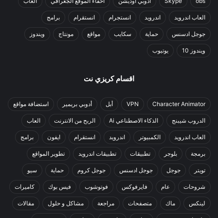
obs
Skype
أدوبي أوديشن
اخفاء الموقع الجغرافي
العاب
العاب اندرويد
اندرويد
انستجرام
انستقرام
برامج
جوجل ادسنس
حماية
سكايب
مواقع
مونتاج
ويندوز
ويندوز 10
يوتيوب
اقسام كريزي نت
Character Animator
VPN
أبل
أدوبي بريمير
استضافة مواقع
الدروب شيبنج
الذكاء الاصطناعي Ai
الربح من الانترنت
العاب
العاب اندرويد
الكمبيوتر
اندرويد
انستقرام
ايفون
برامج
برمجة
بلوجر
تطبيقات
تطبيقات اندرويد
تطوير المواقع
تويتر
جوجل
جوجل ادسنس
جوجل كروم
حماية
سيو
شروحات
عام
فايرفوكس
فوتوشوب
فيس بوك
كاميرات
لينكس
ماك
متصفحات
مراجعة
مشاكل و حلول
مقالات