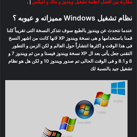
مقارنة بين افضل انظمة تشغيل ويندوز و ماك و لنيكس
| .
نظام تشغيل Windows مميزاته و عيوبه ؟
عندما نتحدث عن ويندوز بالطبع سوف تتذكر النسخة التى تقريباً كلنا
قمنا باستخدامها و هى نسخة ويندوز XP لانها كانت من اشهر النسخ
فى هذا الوقت و اكثرها انتشاراً حول العالم و لكن الزمن و التطور
التقنى جعل يأتى بعد ال XP نسخة ويندوز فيستا و من ثم ويندوز 7 و
8 و 8.1 و فى الوقت الحالى تم صدور ويندوز 10 و لكن هل هو نظام
تشغيل جيد بالنسبة لك