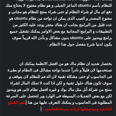
للنظام بأسم ubuntu الماعز الجبلى و هو نظام مفتوح لا يحتاج منك
دفع اى مال او شراء النظام او حتى شراء منتج للنظام هو مجانى و
مفتوح المصدر و العيب الذى يمكن ان تواجه من نظام ubuntu هو
عدد قليل من البرامج بجانب ان هناك متجر يوجد عليه الكثير من
التطبيقات و البرامج المجانية مع بعض الاوامر يمكنك تشغيل جميع
برامج ويندوز على ubuntu بدون مشاكل و بأذن الله قريباً سوف
يكون لدنيا شرح مفصل حول هذا النظام .
بختصار شديد ان نظام ماك هو من افضل الانظمة يمكنك ان
تستخدمها لان قليلاً و نادراً عندما تواجه مشاكل فى النظام او بطىء
فى الحاسوب او حتى مشكلة تقنية لان الدعم للنظام لان يتوقف و
سوف تكون هناك حلول تقنية و لكن اذا كنت لا تملك المال لشراء
منتج من شركة أبل مثل ماك بوك و غيره افضل نظام ثانى هو ويندوز
لكن مع بعض التعديلات البسيطة فى الهارد وير لتحصل على السرعة
المطلوبة فى الحاسوب و يمكنك التعرف عليها من هنا |
اهم القطع
الداخلية ومواصفاتها لزيادة سرعة الحاسوب
|