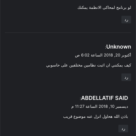
و
لو برنامج لمحاكى الانظمة يمكنك
ل
رد
ي
Unknown
:
ق
أكتوبر 20, 2018 الساعة 6:02 ص
و
كيف يمكنني ان اثبت نظامين مختلفين على حاسوبي
ل
رد
ي
ABDELLATIF SAID
:
ق
ديسمبر 10, 2018 الساعة 11:27 م
و
باذن الله هحاول انزل عنه موضوع قريب
ل
رد