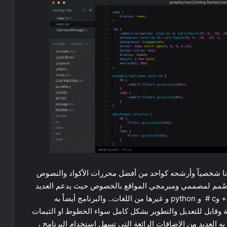
انا شخصياً وأرشحه كواحد من أفضل محررات الأكواد والنصوص
ً صُمم لمصممي ومبرمجي المواقع بالخصوص حيث يدعم العديد
من اللغات مثل html و css و javascript و php و c++ وc # و python و غيرها من اللغات.. والبرنامج أيضاً به
 وقابل للتعديل والتطوير بشكل كامل سواء الخطوط او الثيمات
خاصة به وأيضاً يوجد به متجر للإضافات extensions به العديد من الإضافات الرائعة التي تسهل استخدام البرنامج ،