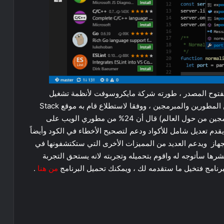
ومفتوح المصدر ، طورته شركة مايكروسوفت لأنظمة تشغيل
ويندوز ولينكس وماك ، وهو محرر قوي وشائع ورائج بين المطورين والمبرمجين ، ووفقا لاستطلاع قام به موقع Stack
overflow في عام 2017 (وهو موقع يضم ملايين المبرمجين من حول العالم) قال أن 24% من مطوري الويب على
قدم تعديل شامل للأكواد ودعم لتصحيح الأخطاء في الكود وأيضاً
الاستهلاك على الجهاز ويدعم العديد من المميزات الأخرى التي ستكتشفونها في
نشرها سأتوجه له واقوم بتحميله وتجربته لانه يستحق التجربة
نامج فتخيل ما ستقدمه لك ، ويمكنك تحميل البرنامج
من هنا
.