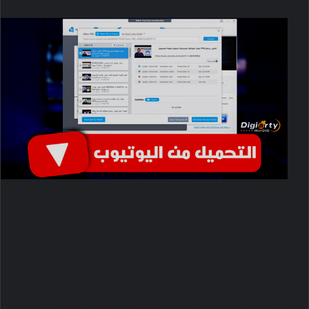
دعني في البداية اخبرك انني احببت ان اذكر هذا البرنامج الاول في
هذه القائمة لانه من اكثر البرامج تحميل الفيديوهات فعالية بالنسبة
لي لأنه يمتلك الكثير من المميزات بجانب تصميمه المميز و لكن
أهم ما يميزه هو تحميل قائمة تشغيل كاملة بمعنى انك يمكنك تحميل
اكثر من 100 فيديو دفعة واحدة و هذه الميزة جيدة لمن يريد تحميل
بلاي ليست كاملة او قائمة تشغيل الكورس لو سلسلة فيديوهات
تعليمية بجانب ايضاً انه يدعم التحميل من اكثر 600 موقع علي