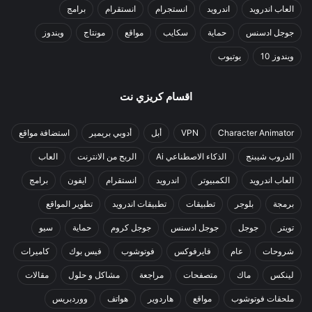
العاب اندرويد
اندرويد
انستجرام
انستقرام
برامج
جوجل ادسنس
حماية
سكايب
مواقع
مونتاج
ويندوز
ويندوز 10
يوتيوب
اقسام كريزي نت
Character Animator
VPN
أبل
أدوبي بريمير
استضافة مواقع
الدروب شيبنج
الذكاء الاصطناعي Ai
الربح من الانترنت
العاب
العاب اندرويد
الكمبيوتر
اندرويد
انستقرام
ايفون
برامج
برمجة
بلوجر
تطبيقات
تطبيقات اندرويد
تطوير المواقع
تويتر
جوجل
جوجل ادسنس
جوجل كروم
حماية
سيو
شروحات
عام
فايرفوكس
فوتوشوب
فيس بوك
كاميرات
لينكس
ماك
متصفحات
مراجعة
مشاكل و حلول
مقالات
ملحقات فوتوشوب
مواقع
هاردوير
هواتف
ووردبريس