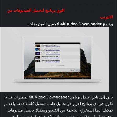
الانترنت و البرنامج مجاني بالكامل و قمت بعمل موضوع سابق عنه
يمكنك الرجوع اليه و لتحميله |
اقوي برنامج لتحميل الفيديوهات من
الانترنت
| .
برنامج 4K Video Downloader لتحميل الفيديوهات
نأتي إلى ثاني افضل برنامج 4K Video Downloader بمميزات قد لا
تكون في اي برنامج اخر و هو تحميل قائمة تشغيل كاملة دفعة واحدة ,
يمكنك ايضاً إستخراج الترجمة من الفيديو ويمكنك تحميل فيديوهات
بدقة تصل إلى 8k و من بعض مميزاته الاخرى اذا كنت تريد برامج