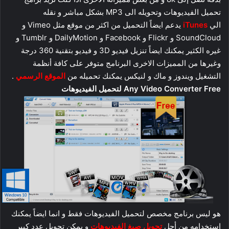
تحميل الفيديوهات وتحويله الى MP3 بشكل مباشر و نقله
الي
iTunes
يدعم ايضاً التحميل من اكثر من موقع مثل Vimeo و
SoundCloud و Flickr و Facebook و DailyMotion و Tumblr و
غيره الكثير يمكنك ايضاً تنزيل فيديو 3D و فيديو بتقنية 360 درجة
وغيرها من المميزات الاخرى البرنامج متوفر على كافة أنظمة
التشغيل ويندوز و ماك و لنيكس يمكنك تحميله من
الموقع الرسمي
.
Any Video Converter Free لتحميل الفيديوهات
هو ليس برنامج مخصص لتحميل الفيديوهات فقط و انما ايضاً يمكنك
استخدامه من أجل
تحويل صيغ الفيديوهات
و يمكن تحويل عدد كبير