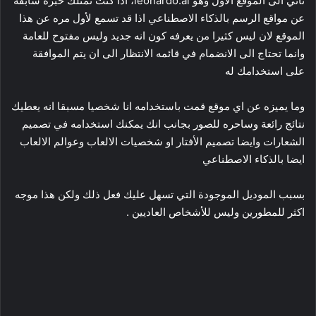
نأتي الى الموقع الاول وهو leonardo.ai، اذا كنت تمتلك خبره سابقه
عن مواقع الرسم بالذكاء الاصطناعي اذا قد تسمع لأول مره عن هذا
الموقع لان ليس كثيرا من يعرفه كون انه جديد وليس مفتوح للعامة
وانما تحتاج الى الانضمام في قائمه الانتظار الى ان يتم الموافقة
على استخدامك له
وما يميزه عن اي موقع قمت باستخدامه انا شخصيا مسبقا انه يعطيك
نتائج رائعة وساحره للصور بجانب انك يمكنك استخدامه في تصميم
الشعارات وايضا تصميم الأفتار او شخصيات الالعاب وعوالم الالعاب
ايضا بالذكاء الاصطناعي
بسبب الموديل الموجودة التي تسهل عليك فعل ذلك ولكن هذا موجه
اكثر للمطورين وليس للأشخاص العاديين .