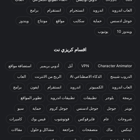
العاب اندرويد
اندرويد
انستجرام
انستقرام
برامج
جوجل ادسنس
حماية
سكايب
مواقع
مونتاج
ويندوز
ويندوز 10
يوتيوب
اقسام كريزي نت
Character Animator
VPN
أبل
أدوبي بريمير
استضافة مواقع
الدروب شيبنج
الذكاء الاصطناعي Ai
الربح من الانترنت
العاب
العاب اندرويد
الكمبيوتر
اندرويد
انستقرام
ايفون
برامج
برمجة
بلوجر
تطبيقات
تطبيقات اندرويد
تطوير المواقع
تويتر
جوجل
جوجل ادسنس
جوجل كروم
حماية
سيو
شروحات
عام
فايرفوكس
فوتوشوب
فيس بوك
كاميرات
لينكس
ماك
متصفحات
مراجعة
مشاكل و حلول
مقالات