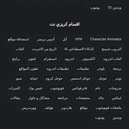
ويندوز 10
يوتيوب
اقسام كريزي نت
Character Animator
VPN
أبل
أدوبي بريمير
استضافة مواقع
الدروب شيبنج
الذكاء الاصطناعي Ai
الربح من الانترنت
العاب
العاب اندرويد
الكمبيوتر
اندرويد
انستقرام
ايفون
برامج
برمجة
بلوجر
تطبيقات
تطبيقات اندرويد
تطوير المواقع
تويتر
جوجل
جوجل ادسنس
جوجل كروم
حماية
سيو
شروحات
عام
فايرفوكس
فوتوشوب
فيس بوك
كاميرات
لينكس
ماك
متصفحات
مراجعة
مشاكل و حلول
مقالات
ملحقات فوتوشوب
مواقع
هاردوير
هواتف
ووردبريس
ويندوز
يوتيوب