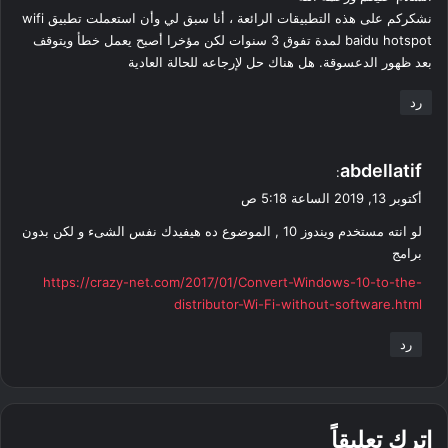
نشكركم على هذه التطبيقات الرائعة ، أنا سبق لي وأن استعملت تطبيق wifi
baidu hotspot لمدة تفوق 3 سنوات لكن مؤخرا أصبح يعمل خطأ ويتوقف
بعد ظهور الدعسوقة. هل هناك حل لإرجاعه للحالة العادية
رد
ي
abdellatif
:
ق
أكتوبر 13, 2019 الساعة 5:18 ص
و
لو انته مستخدم ويندوز 10 , الموضوع ده هيفيدك نفس الشىء و لكن بدون
ل
برامج
https://crazy-net.com/2017/01/Convert-Windows-10-to-the-
distributor-Wi-Fi-without-software.html
رد
اترك تعليقاً