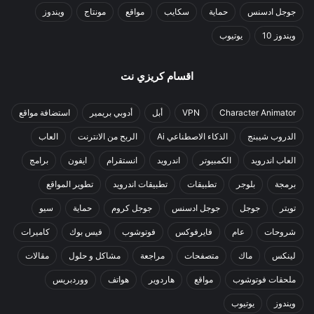
جوجل ادسنس
حماية
سكايب
مواقع
مونتاج
ويندوز
ويندوز 10
يوتيوب
اقسام كريزي نت
Character Animator
VPN
أبل
أدوبي بريمير
استضافة مواقع
الدروب شيبنج
الذكاء الاصطناعي Ai
الربح من الانترنت
العاب
العاب اندرويد
الكمبيوتر
اندرويد
انستقرام
ايفون
برامج
برمجة
بلوجر
تطبيقات
تطبيقات اندرويد
تطوير المواقع
تويتر
جوجل
جوجل ادسنس
جوجل كروم
حماية
سيو
شروحات
عام
فايرفوكس
فوتوشوب
فيس بوك
كاميرات
لينكس
ماك
متصفحات
مراجعة
مشاكل و حلول
مقالات
ملحقات فوتوشوب
مواقع
هاردوير
هواتف
ووردبريس
ويندوز
يوتيوب