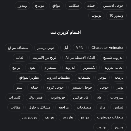
جوجل ادسنس
حماية
سكايب
مواقع
مونتاج
ويندوز
ويندوز 10
يوتيوب
اقسام كريزي نت
Character Animator
VPN
أبل
أدوبي بريمير
استضافة مواقع
الدروب شيبنج
الذكاء الاصطناعي Ai
الربح من الانترنت
العاب
العاب اندرويد
الكمبيوتر
اندرويد
انستقرام
ايفون
برامج
برمجة
بلوجر
تطبيقات
تطبيقات اندرويد
تطوير المواقع
تويتر
جوجل
جوجل ادسنس
جوجل كروم
حماية
سيو
شروحات
عام
فايرفوكس
فوتوشوب
فيس بوك
كاميرات
لينكس
ماك
متصفحات
مراجعة
مشاكل و حلول
مقالات
ملحقات فوتوشوب
مواقع
هاردوير
هواتف
ووردبريس
ويندوز
يوتيوب