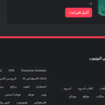
و…
أكمل القراءة »
Character Animator
VPN
أب
الذكاء الاصطناعي Ai
الربح من الانت
انستقرام
ايفون
برامج
برم
لعاب
العاب اندرويد
اندرويد
تويتر
جوجل
جوجل ادسنس
سكايب
مواقع
مونتاج
فايرفوكس
فوتوشوب
فيس بوك