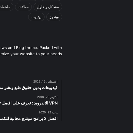
مشاكل و حلول
مقالات
ملحقات
ويندوز
يوتيوب
ews and Blog theme. Packed with
omize your website to your needs.
أغسطس 16, 2022
فيديوهات بدون حقوق طبع ونشر مجان
أكتوبر 29, 2019
VPN للاندرويد : تعرف علي افضل تطبيقات VPN للاندرويد سريعة و آمنة
يونيو 22, 2020
افضل 3 برامج مونتاج مجانية للكمبيوتر تعمل على الاجهزة الضعيفة