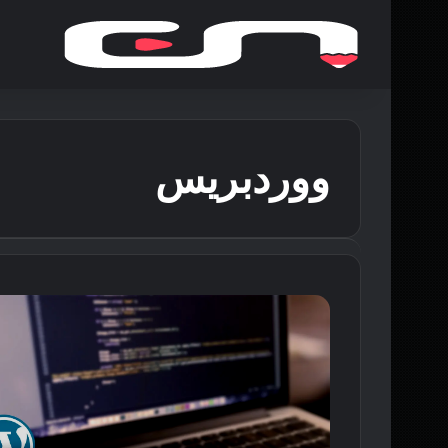
ووردبريس