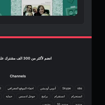
انضم لأكثر من 300 الف مشترك علي اليوتيوب
Channels
obs
Skype
أدوبي أوديشن
اخفاء الموقع الجغرافي
ا
انستجرام
انستقرام
برامج
جوجل ادسنس
حماية
ويندوز
ويندوز 10
يوتيوب