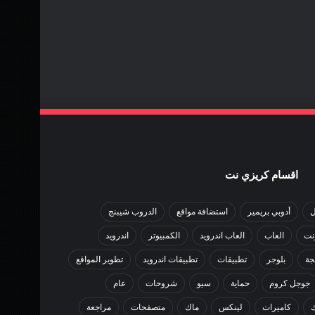
اقسام كريزي نت
ل
أدوبي بريمير
استضافة مواقع
الدروب شيبنج
رنت
العاب
العاب اندرويد
الكمبيوتر
اندرويد
جة
بلوجر
تطبيقات
تطبيقات اندرويد
تطوير المواقع
جوجل كروم
حماية
سيو
شروحات
عام
كاميرات
لينكس
ماك
متصفحات
مراجعة