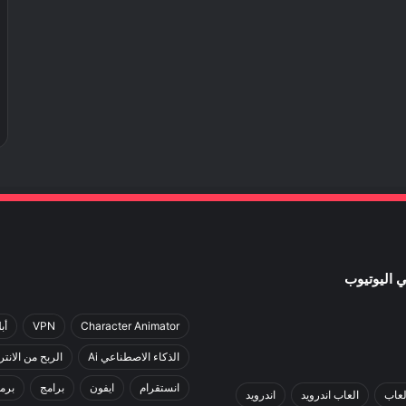
Character Animator
VPN
أب
الذكاء الاصطناعي Ai
الربح من الانت
انستقرام
ايفون
برامج
برم
لعاب
العاب اندرويد
اندرويد