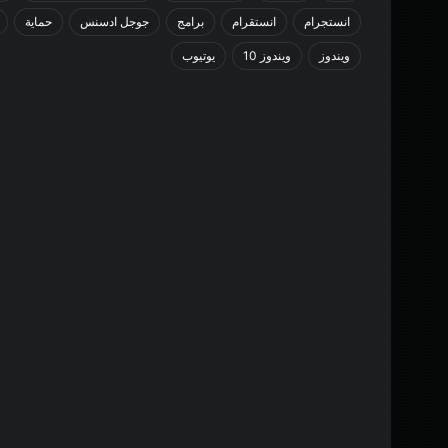
انستجرام
انستقرام
برامج
جوجل ادسنس
حماية
ويندوز
ويندوز 10
يوتيوب