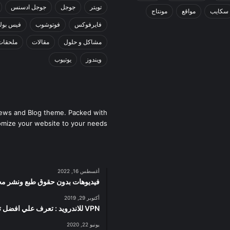
تويتر
جوجل
جوجل ادسنس
سكايب
مواقع
مونتاج
فايرفوكس
فوتوشوب
فيس بوك
مشاكل و حلول
مقالات
ملحقات
ويندوز
يوتيوب
ews and Blog theme. Packed with
omize your website to your needs.
أغسطس 16, 2022
فيديوهات بدون حقوق طبع ونشر مجان
أكتوبر 29, 2019
VPN للاندرويد : تعرف علي افضل تطبيقات VPN للاندرويد سريعة و آمنة
يونيو 22, 2020