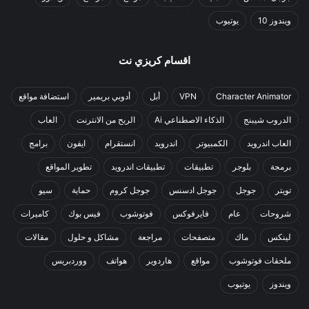
ويندوز 10
يوتيوب
اقسام كريزي نت
Character Animator
VPN
أبل
أدوبي بريمير
استضافة مواقع
الدروب شيبنج
الذكاء الاصطناعي Ai
الربح من الانترنت
العاب
العاب اندرويد
الكمبيوتر
اندرويد
انستقرام
ايفون
برامج
برمجة
بلوجر
تطبيقات
تطبيقات اندرويد
تطوير المواقع
تويتر
جوجل
جوجل ادسنس
جوجل كروم
حماية
سيو
شروحات
عام
فايرفوكس
فوتوشوب
فيس بوك
كاميرات
لينكس
ماك
متصفحات
مراجعة
مشاكل و حلول
مقالات
ملحقات فوتوشوب
مواقع
هاردوير
هواتف
ووردبريس
ويندوز
يوتيوب