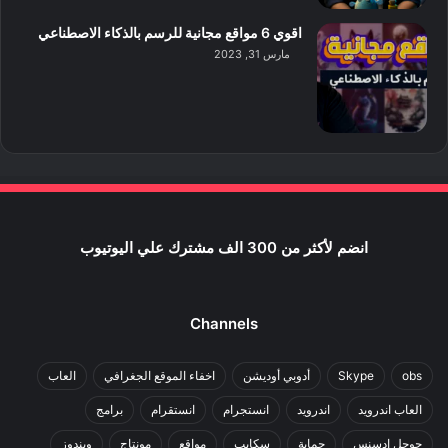
اقوي 6 مواقع مجانية للرسم بالذكاء الاصطناعي
مارس 31, 2023
انضم لأكثر من 300 الف مشترك علي اليوتيوب
Channels
obs
Skype
أدوبي أوديشن
اخفاء الموقع الجغرافي
العاب
العاب اندرويد
اندرويد
انستجرام
انستقرام
برامج
جوجل ادسنس
حماية
سكايب
مواقع
مونتاج
ويندوز