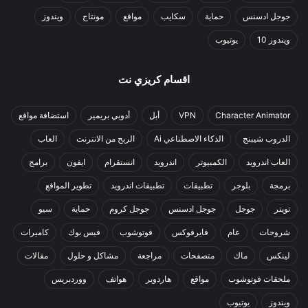
جوجل ادسنس
حماية
سكايب
مواقع
مونتاج
ويندوز
ويندوز 10
يوتيوب
اقسام كريزي نت
Character Animator
VPN
أبل
أدوبي بريمير
استضافة مواقع
الدروب شيبنج
الذكاء الاصطناعي Ai
الربح من الانترنت
العاب
العاب اندرويد
الكمبيوتر
اندرويد
انستقرام
ايفون
برامج
برمجة
بلوجر
تطبيقات
تطبيقات اندرويد
تطوير المواقع
تويتر
جوجل
جوجل ادسنس
جوجل كروم
حماية
سيو
شروحات
عام
فايرفوكس
فوتوشوب
فيس بوك
كاميرات
لينكس
ماك
متصفحات
مراجعة
مشاكل و حلول
مقالات
ملحقات فوتوشوب
مواقع
هاردوير
هواتف
ووردبريس
ويندوز
يوتيوب