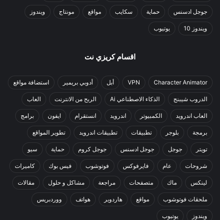
جوجل ادسنس
حماية
سكايب
مواقع
مونتاج
ويندوز
ويندوز 10
يوتيوب
اقسام كريزي نت
Character Animator
VPN
أبل
أدوبي بريمير
استضافة مواقع
الدروب شيبنج
الذكاء الاصطناعي Ai
الربح من الانترنت
العاب
العاب اندرويد
الكمبيوتر
اندرويد
انستقرام
ايفون
برامج
برمجة
بلوجر
تطبيقات
تطبيقات اندرويد
تطوير المواقع
تويتر
جوجل
جوجل ادسنس
جوجل كروم
حماية
سيو
شروحات
عام
فايرفوكس
فوتوشوب
فيس بوك
كاميرات
لينكس
ماك
متصفحات
مراجعة
مشاكل و حلول
مقالات
ملحقات فوتوشوب
مواقع
هاردوير
هواتف
ووردبريس
ويندوز
يوتيوب