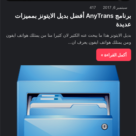
سبتمبر 6, 2017
417
برنامج AnyTrans أفضل بديل الايتونز بمميزات
عديدة
بديل الايتونز هذا ما يبحث عنه الكثير لان كثيرا منا من يمتلك هواتف ايفون
ومن يمتلك هواتف ايفون يعرف ان…
أكمل القراءة »