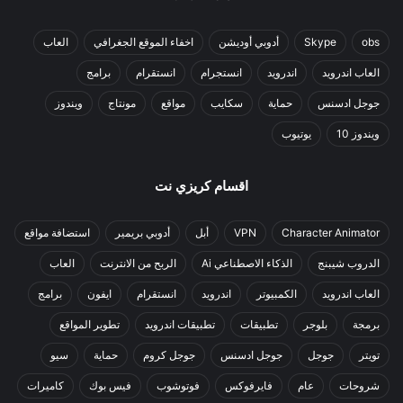
obs
Skype
أدوبي أوديشن
اخفاء الموقع الجغرافي
العاب
العاب اندرويد
اندرويد
انستجرام
انستقرام
برامج
جوجل ادسنس
حماية
سكايب
مواقع
مونتاج
ويندوز
ويندوز 10
يوتيوب
اقسام كريزي نت
Character Animator
VPN
أبل
أدوبي بريمير
استضافة مواقع
الدروب شيبنج
الذكاء الاصطناعي Ai
الربح من الانترنت
العاب
العاب اندرويد
الكمبيوتر
اندرويد
انستقرام
ايفون
برامج
برمجة
بلوجر
تطبيقات
تطبيقات اندرويد
تطوير المواقع
تويتر
جوجل
جوجل ادسنس
جوجل كروم
حماية
سيو
شروحات
عام
فايرفوكس
فوتوشوب
فيس بوك
كاميرات