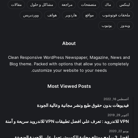
لينكس
ماك
متصفحات
مراجعة
مشاكل و حلول
مقالات
ملحقات فوتوشوب
مواقع
هاردوير
هواتف
ووردبريس
ويندوز
يوتيوب
About
Clean Responsive WordPress Newspaper, Magazine, News and
Blog theme. Packed with options that allow you to completely
customize your website to your needs.
Most Viewed Posts
أغسطس 16, 2022
فيديوهات بدون حقوق طبع ونشر مجانية وعالية الجودة
أكتوبر 29, 2019
VPN للاندرويد : تعرف علي افضل تطبيقات VPN للاندرويد سريعة و آمنة
يونيو 22, 2020
افضل 3 برامج مونتاج مجانية للكمبيوتر تعمل على الاجهزة الضعيفة