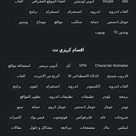
obs
Skype
أدوبي أوديشن
اخفاء الموقع الجغرافي
العاب
العاب اندرويد
اندرويد
انستجرام
انستقرام
برامج
جوجل ادسنس
حماية
سكايب
مواقع
مونتاج
ويندوز
ويندوز 10
يوتيوب
اقسام كريزي نت
Character Animator
VPN
أبل
أدوبي بريمير
استضافة مواقع
الدروب شيبنج
الذكاء الاصطناعي Ai
الربح من الانترنت
العاب
العاب اندرويد
الكمبيوتر
اندرويد
انستقرام
ايفون
برامج
برمجة
بلوجر
تطبيقات
تطبيقات اندرويد
تطوير المواقع
تويتر
جوجل
جوجل ادسنس
جوجل كروم
حماية
سيو
شروحات
عام
فايرفوكس
فوتوشوب
فيس بوك
كاميرات
لينكس
ماك
متصفحات
مراجعة
مشاكل و حلول
مقالات