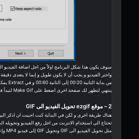
ينتهي لتظهر لك صفحة اخرى اضغط على Make Gif لتبدأ في تحويل الفيديو الى صورة GIF
2 – موقع ezgif تحويل الفيديو الى GIF
هناك طريقة اخرى و لكن في البداية كنت احببت ان اذكر الب
مثل تحويل الفيديو الى GIF وتحويل GIF إلى فيديو MP4 وإعادة حجم الفيديو و قصة و غيره هو موقع متنوع في المميزات