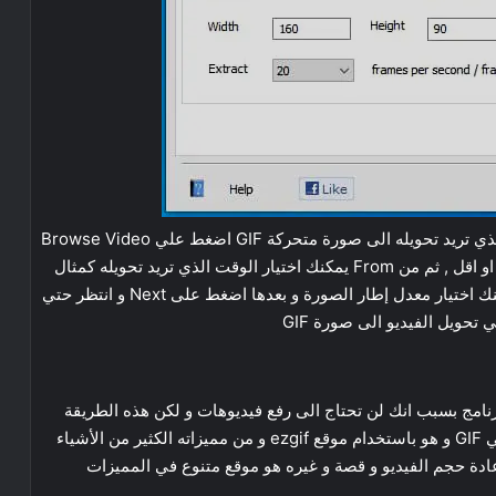
سوف يكون هذا شكل البرنامج اولاً من اجل اضافة الفيديو الذي تريد تحويله الى صورة متحركة GIF اضغط علي Browse Video
واختر الفيديو و يجب أن لا يكون طويل و إنما لا يتعدى دقيقة او اقل , ثم من From يمكنك اختيار الوقت الذي تريد تحويله كمثال
من بداية الثانية 00:20 إلى الثانية 00:60 و في Extract يمكنك اختيار معدل إطار الصورة و بعدها اضغط على Next و انتظر حتي
رنامج بسبب انك لن تحتاج الى رفع فيديوهات و لكن هذه الطريقة
تحتاج الى استخدام الانترنت من اجل رفع الفيديو وتحويله الي GIF و هو باستخدام موقع ezgif و من مميزاته الكثير من الأشياء