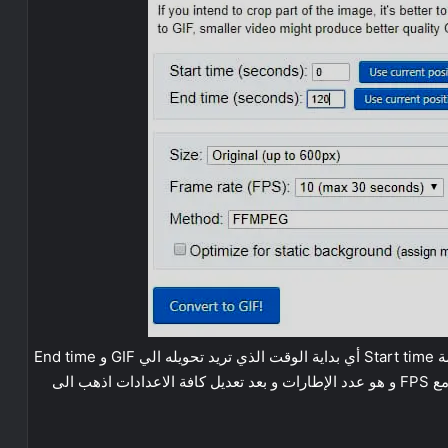
بعد رفع الفيديو سوف يظهر اليك بهذا الشكل سوف تجد كلمة Start time أي بداية الوقت الذي تريد تحويله الي GIF و End time
نهاية الوقت الذي تريد إنهاء GIF مع Size وهو حجم الصورة مع FPS و هو عدد الإطارات و بعد تعديل كافة الاعدادات اذهب الى