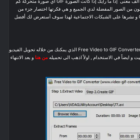
هناك مقولة تقول أن الكلمة ترسل معنى انما الصورة تعادل الف معنى إذا ما رأيك إذا كانت الصورة GIF اي صورة متحركة كم
تحمل , الصور المتحركة أو GIF هي قد تكون من الصور المفضلة لدي الجميع و هي فكرتها اختصار جزء من
فيديو او بعض ثوان من فيديو وتحويله الى صورة متحركة GIF و نشرها على الشبكات الاجتماعية لهذا سوف أستعرض لك أفضل
في البداية دعني استعرض اليكم هذا البرنامج البسيط و هو Free Video to GIF Converter الذي يمكنك من خلاله تحويل الفيديو
من هنا
و بعد الانتهاء