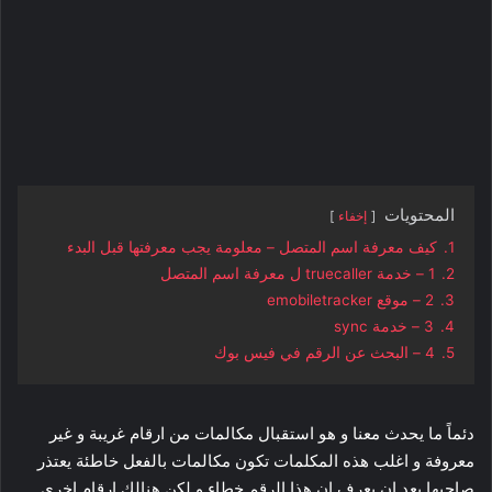
المحتويات
إخفاء
1.
كيف معرفة اسم المتصل – معلومة يجب معرفتها قبل البدء
2.
1 – خدمة truecaller ل معرفة اسم المتصل
3.
2 – موقع emobiletracker
4.
3 – خدمة sync
5.
4 – البحث عن الرقم في فيس بوك
دئماً ما يحدث معنا و هو استقبال مكالمات من ارقام غريبة و غير
معروفة و اغلب هذه المكلمات تكون مكالمات بالفعل خاطئة يعتذر
صاحبها بعد ان يعرف ان هذا الرقم خطاء و لكن هنالك ارقام اخري