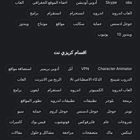
obs
Skype
أدوبي أوديشن
اخفاء الموقع الجغرافي
العاب
العاب اندرويد
اندرويد
انستجرام
انستقرام
برامج
جوجل ادسنس
حماية
سكايب
مواقع
مونتاج
ويندوز
ويندوز 10
يوتيوب
اقسام كريزي نت
Character Animator
VPN
أبل
أدوبي بريمير
استضافة مواقع
الدروب شيبنج
الذكاء الاصطناعي Ai
الربح من الانترنت
العاب
العاب اندرويد
الكمبيوتر
اندرويد
انستقرام
ايفون
برامج
برمجة
بلوجر
تطبيقات
تطبيقات اندرويد
تطوير المواقع
تويتر
جوجل
جوجل ادسنس
جوجل كروم
حماية
سيو
شروحات
عام
فايرفوكس
فوتوشوب
فيس بوك
كاميرات
لينكس
ماك
متصفحات
مراجعة
مشاكل و حلول
مقالات