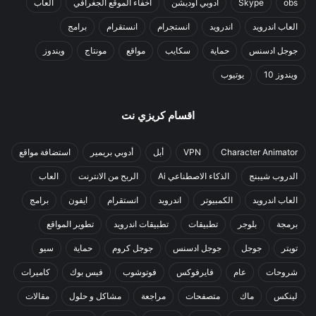
obs
Skype
أدوبي أوديشن
اخفاء الموقع الجغرافي
العاب
العاب اندرويد
اندرويد
انستجرام
انستقرام
برامج
جوجل ادسنس
حماية
سكايب
مواقع
مونتاج
ويندوز
ويندوز 10
يوتيوب
اقسام كريزي نت
Character Animator
VPN
أبل
أدوبي بريمير
استضافة مواقع
الدروب شيبنج
الذكاء الاصطناعي Ai
الربح من الانترنت
العاب
العاب اندرويد
الكمبيوتر
اندرويد
انستقرام
ايفون
برامج
برمجة
بلوجر
تطبيقات
تطبيقات اندرويد
تطوير المواقع
تويتر
جوجل
جوجل ادسنس
جوجل كروم
حماية
سيو
شروحات
عام
فايرفوكس
فوتوشوب
فيس بوك
كاميرات
لينكس
ماك
متصفحات
مراجعة
مشاكل و حلول
مقالات