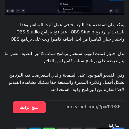
يمكنك ان تستخدم هذا البرنامج في عمل البث المباشر وهذا
باستخدام برنامج
OBS Studio
، عند فتح برنامج OBS Studio
واختيار خيار الكاميرا من اجل اضافه كاميرا ويب على برنامج OBS
بدل اختيار كملت الويب ستختار برنامج سناب كاميرا لتضيف نفس ما
يتم عرضه على برنامج سناب كاميرا من الفلاتر
وفي الفيديو الموجود اعلى الصفحة والذي استعرضت فيه البرنامج
بشكل أفضل وفلاتره المميزة والممتعة حقا يمكنك مشاهده الفيديو
لأخذ الفكرة عن البرنامج وكيف استخدامه.
نسخ الرابط
شاركها
فيسبوك
‫X
لينكدإن
بينتيريست
‫Pocket
واتساب
تيلقرام
مشاركة عبر البريد