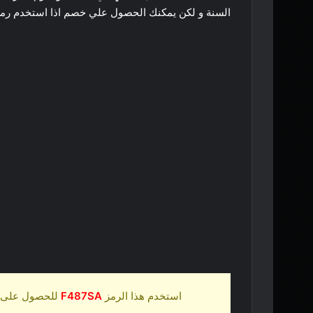
السنة و لكن يمكنك الحصول علي خصم اذا استخدم رمز ه
استخدم هذا الرمز
F487SA
للحصول على 10% خصم عند شرائك خطة asic