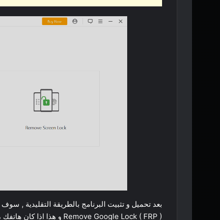
بعد تحميل و تثبيت البرنامج بالطريقة التقليدية , سوف 
Remove Google Lock ( FRP ) و هذا اذا كان هاتفك مغلق و يتطلب من حسابك في جوجل و انت نسيت كلمة السر