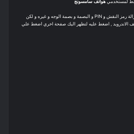
هواتف سامسونج
أما عن الخيار الثاني Remove ٍScreen Lock يمكنك ازالة رمز النقش و PIN و البصمة و بصمة الوجه و غيره و لكن
تف الاندرويد , اضغط عليه لتظهر اليك صفحة اخري اضغط علي