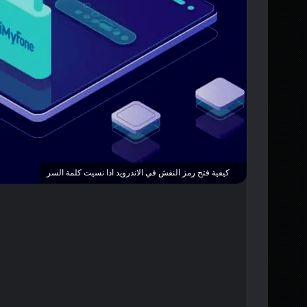
كيفية فتح رمز النقش في الاندرويد اذا نسيت كلمة السر