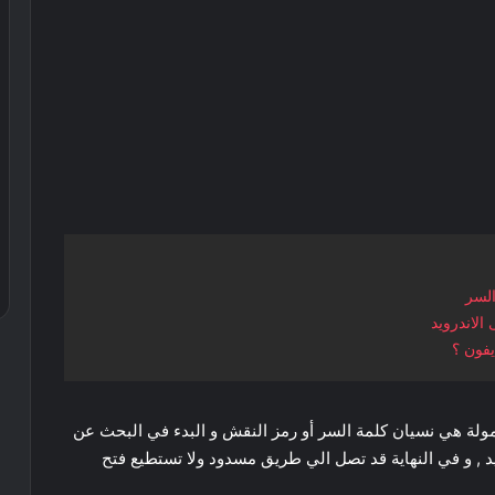
السر
الاندرويد
يفون ؟
ولة هي نسيان كلمة السر أو رمز النقش و البدء في البحث عن
د , و في النهاية قد تصل الي طريق مسدود ولا تستطيع فتح