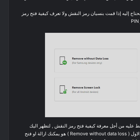
الثاني Remove ٍScreen Lock و هو ما تحتاج إليه إذا قمت بنسيان رمز النقش ولا تعرف كيفية فتح رمز
ا نذهب الى خيار Remove ٍScreen Lock اضغط عليه من أجل معرفة كيفية فتح رمز النقش , لتظهر اليك
شاشة نفس الصورة التي في الاعلي يخبرك أن الخيار الاول ( Remove without data loss ) هو يمكنك ازالة او فتح