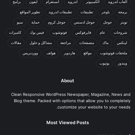
العاب اندرويد
الكمبيوتر
اندرويد
انستقرام
ايفون
برامج
برمجة
بلوجر
تطبيقات
تطبيقات اندرويد
تطوير المواقع
تويتر
جوجل
جوجل ادسنس
جوجل كروم
حماية
سيو
شروحات
عام
فايرفوكس
فوتوشوب
فيس بوك
كاميرات
لينكس
ماك
متصفحات
مراجعة
مشاكل و حلول
مقالات
ملحقات فوتوشوب
مواقع
هاردوير
هواتف
ووردبريس
ويندوز
يوتيوب
About
Clean Responsive WordPress Newspaper, Magazine, News and
Blog theme. Packed with options that allow you to completely
customize your website to your needs.
Most Viewed Posts