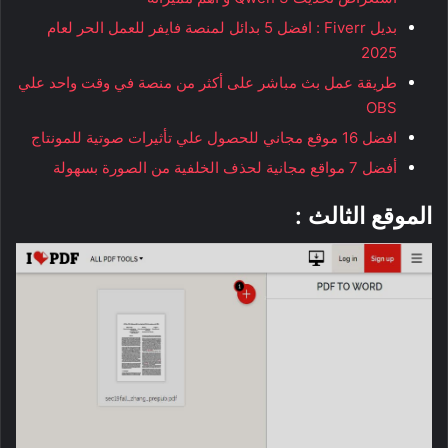
بديل Fiverr : افضل 5 بدائل لمنصة فايفر للعمل الحر لعام
2025
طريقة عمل بث مباشر على أكثر من منصة في وقت واحد علي
OBS
افضل 16 موقع مجاني للحصول علي تأثيرات صوتية للمونتاج
أفضل 7 مواقع مجانية لحذف الخلفية من الصورة بسهولة
الموقع الثالث :