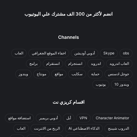
انضم لأكثر من 300 الف مشترك علي اليوتيوب
Channels
obs
Skype
أدوبي أوديشن
اخفاء الموقع الجغرافي
العاب
العاب اندرويد
اندرويد
انستجرام
انستقرام
برامج
جوجل ادسنس
حماية
سكايب
مواقع
مونتاج
ويندوز
ويندوز 10
يوتيوب
اقسام كريزي نت
Character Animator
VPN
أبل
أدوبي بريمير
استضافة مواقع
الدروب شيبنج
الذكاء الاصطناعي Ai
الربح من الانترنت
العاب